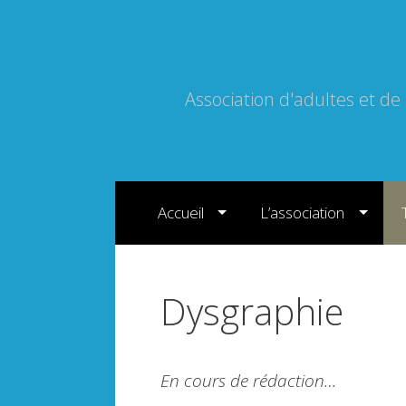
Association d'adultes et de
Sauter directement au contenu
Accueil
L’association
Dysgraphie
En cours de rédaction…