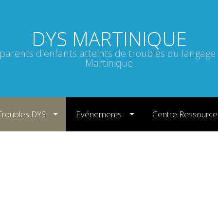
DYS MARTINIQUE
 parents d'enfants atteints de troubles du langage
Martinique
Troubles DYS
Evénements
Centre Ressource