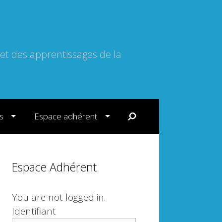
 et des apprentissages de la
s
Espace adhérent
Espace Adhérent
You are not logged in.
Identifiant