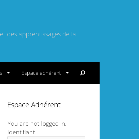
 et des apprentissages de la
s
Espace adhérent
Espace Adhérent
You are not logged in.
Identifiant