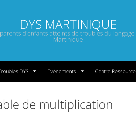
DYS MARTINIQUE
 parents d'enfants atteints de troubles du langage
Martinique
Troubles DYS
Evénements
Centre Ressource
ble de multiplication