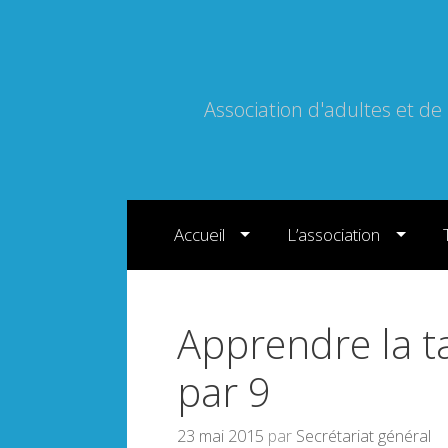
Association d'adultes et de
Sauter directement au contenu
Accueil
L’association
Apprendre la ta
par 9
23 mai 2015
par
Secrétariat général