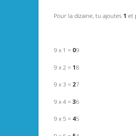
Pour la dizaine, tu ajoutes
1
et 
9 x 1 =
0
9
9 x 2 =
1
8
9 x 3 =
2
7
9 x 4 =
3
6
9 x 5 =
4
5
9 x 6 =
5
4