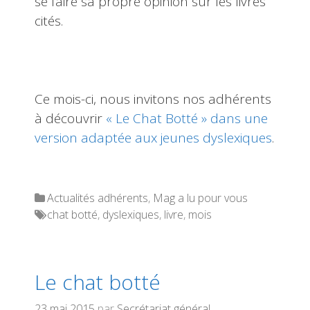
se faire sa propre opinion sur les livres
cités.
Ce mois-ci, nous invitons nos adhérents
à découvrir
« Le Chat Botté » dans une
version adaptée aux jeunes dyslexiques
.
Categories
Actualités adhérents
,
Mag a lu pour vous
Tags
chat botté
,
dyslexiques
,
livre
,
mois
Le chat botté
23 mai 2015
par
Secrétariat général