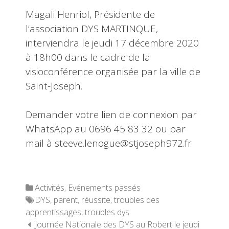
Magali Henriol, Présidente de
l’association DYS MARTINQUE,
interviendra le jeudi 17 décembre 2020
à 18h00 dans le cadre de la
visioconférence organisée par la ville de
Saint-Joseph.
Demander votre lien de connexion par
WhatsApp au 0696 45 83 32 ou par
mail à steeve.lenogue@stjoseph972.fr
Categories
Activités
,
Evénements passés
Tags
DYS
,
parent
,
réussite
,
troubles des
apprentissages
,
troubles dys
Navigation des articles
Journée Nationale des DYS au Robert le jeudi