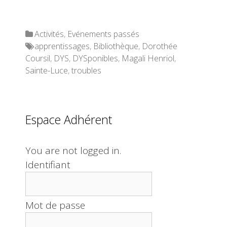
Categories
Activités
,
Evénements passés
Tags
apprentissages
,
Bibliothèque
,
Dorothée
Coursil
,
DYS
,
DYSponibles
,
Magali Henriol
,
Sainte-Luce
,
troubles
Espace Adhérent
You are not logged in.
Identifiant
Mot de passe