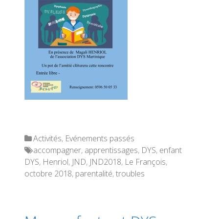
Categories
Activités
,
Evénements passés
Tags
accompagner
,
apprentissages
,
DYS
,
enfant
DYS
,
Henriol
,
JND
,
JND2018
,
Le François
,
octobre 2018
,
parentalité
,
troubles