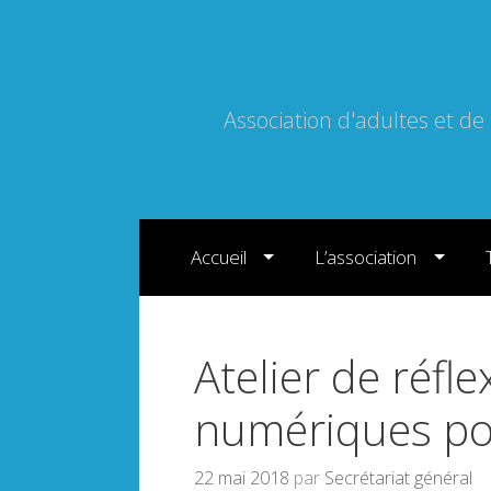
Association d'adultes et de
Sauter directement au contenu
Accueil
L’association
Atelier de réfle
numériques pou
22 mai 2018
par
Secrétariat général