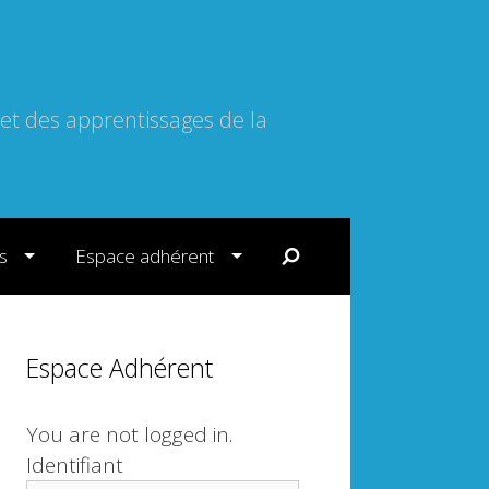
 et des apprentissages de la
s
Espace adhérent
Espace Adhérent
You are not logged in.
Identifiant