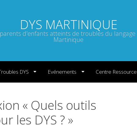
DYS MARTINIQUE
 parents d'enfants atteints de troubles du langage
Martinique
Troubles DYS
Evénements
Centre Ressource
xion « Quels outils
r les DYS ? »